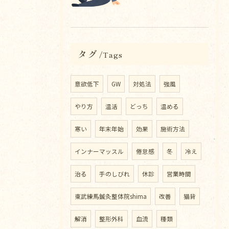
タグ
Tags
意欲低下
GW
対処法
強風
やり方
温活
どっち
温める
寒い
年末年始
効果
施術方法
インナーマッスル
倦怠感
冬
冷え
治る
手のしびれ
休診
営業時間
東武練馬鍼灸整体院shima
改善
猫背
解消
整形外科
血流
種類