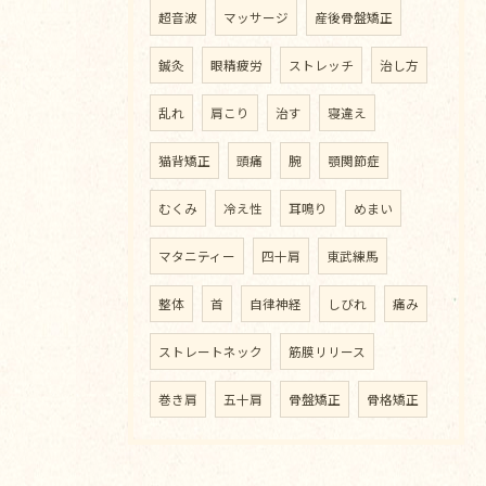
超音波
マッサージ
産後骨盤矯正
鍼灸
眼精疲労
ストレッチ
治し方
乱れ
肩こり
治す
寝違え
猫背矯正
頭痛
腕
顎関節症
むくみ
冷え性
耳鳴り
めまい
マタニティー
四十肩
東武練馬
整体
首
自律神経
しびれ
痛み
ストレートネック
筋膜リリース
巻き肩
五十肩
骨盤矯正
骨格矯正