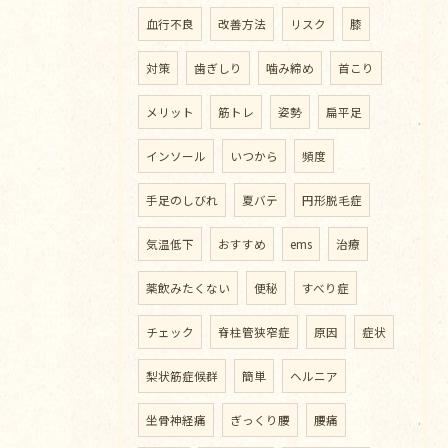
血行不良
改善方法
リスク
膝
対策
歯ぎしり
噛み締め
首こり
メリット
筋トレ
姿勢
扁平足
インソール
いつから
頻度
手足のしびれ
夏バテ
円形脱毛症
気温低下
おすすめ
ems
治療
薬飲みたくない
便秘
すべり症
チェック
脊柱管狭窄症
原因
症状
梨状筋症候群
簡単
ヘルニア
坐骨神経痛
ぎっくり腰
腰痛