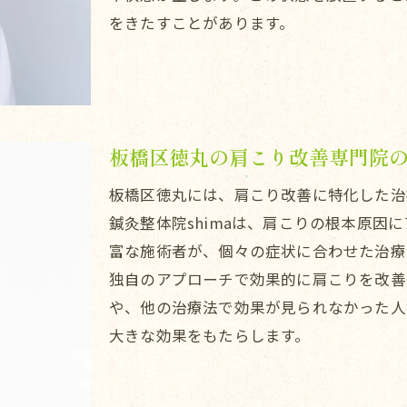
をきたすことがあります。
東武練馬鍼灸整体院shimaの施術プロセス
肩こり解消のためのマッサージ法
鍼灸療法の効果とは
肩こりに対する整体のアプローチ
板橋区徳丸の肩こり改善専門院
個々の症状に合わせたオーダーメイド施術
肩こり施術後のアフターケア
板橋区徳丸には、肩こり改善に特化した治
肩こり解消の鍵板橋区徳丸で見つかる秘密
鍼灸整体院shimaは、肩こりの根本原因
富な施術者が、個々の症状に合わせた治療
肩こりの原因を根本から探る
独自のアプローチで効果的に肩こりを改善
肩こりに悩む人のための特別コース
や、他の治療法で効果が見られなかった人に
肩こり改善のための数々の手技療法
大きな効果をもたらします。
東武練馬鍼灸整体院shimaの独自メソッド
施術後の効果を長持ちさせる方法