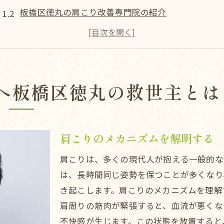
板橋区徳丸の肩こり改善専門院の紹介
肩こり改善に効果的な施術法とは？
実際に肩こりが改善された事例
肩こり予防のための生活習慣とは
板橋区徳丸で選ばれる理由
へ板橋区徳丸の救世主とは
肩こり改善の最適解
肩こり改善のための最適解とは
東武練馬鍼灸整体院shimaの施術の特徴
肩こりのメカニズムを解明する
徳丸の肩こり改善における口コミと評価
肩こりは、多くの現代人が抱える一般的な
肩こり改善のためのストレッチ法
は、長時間同じ姿勢を保つことが多くなり
整体と鍼灸の相乗効果とは
き起こします。肩こりのメカニズムを理解
肩こり改善のための栄養指導
肩周りの筋肉が緊張すると、血流が悪くな
不快感が生じます。この状態を放置すると
板橋区徳丸で肩こり解消効果実感の施術法