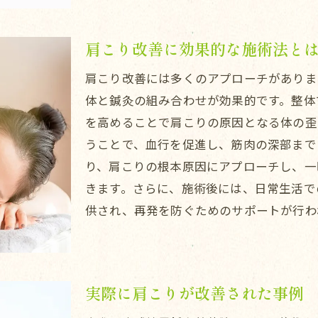
肩こりに効く簡単セルフケア
板橋区徳丸肩こりの原因を根本から改善する方法
肩こり改善に効果的な施術法と
肩こりの根源的な原因を究明する
東武練馬鍼灸整体院shimaのアプローチ
肩こり改善には多くのアプローチがあります
体と鍼灸の組み合わせが効果的です。整体
肩こり改善のための包括的プラン
を高めることで肩こりの原因となる体の歪
肩こりを引き起こす生活習慣とその改善法
うことで、血行を促進し、筋肉の深部まで
肩こりに対する効果的な運動法
り、肩こりの根本原因にアプローチし、一
肩こり改善を目指すための食生活の見直し
きます。さらに、施術後には、日常生活で
徳丸で肩こり改善肩の痛みから解放される日々
供され、再発を防ぐためのサポートが行わ
肩こり改善のための成功事例紹介
板橋区徳丸で実感した肩こり改善の効果
肩こり改善後の生活の変化
実際に肩こりが改善された事例
肩こり解消のための長期的なサポート