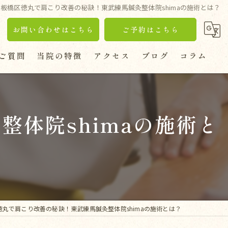
板橋区徳丸で肩こり改善の秘訣！東武練馬鍼灸整体院shimaの施術とは？
お問い合わせはこちら
ご予約はこちら
ご質問
当院の特徴
アクセス
ブログ
コラム
鍼灸
腰痛
体院shimaの施術と
ぎっくり腰
肩こり
坐骨神経痛
徳丸で肩こり改善の秘訣！東武練馬鍼灸整体院shimaの施術とは？