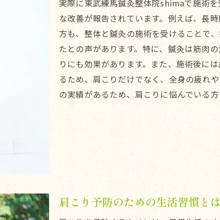
実際に東武練馬鍼灸整体院shimaで施術
肩こり改善のために必要なステップ
な改善が報告されています。例えば、長時
施術で得られる肩こり解消の体験談
方も、整体と鍼灸の施術を受けることで、
肩こりの根本改善徳丸で実感する施術の力
たとの声があります。特に、鍼灸は筋肉の
肩こり改善に特化した東武練馬鍼灸整体院shimaの
りにも効果があります。また、施術後には
肩こり改善のための施術の流れ
るため、肩こりだけでなく、全身の疲れや
施術後の肩こり解消の実感
の実績があるため、肩こりに悩んでいる方
肩こり改善のための個別配慮
肩こり改善に必要な施術回数と期間
肩こり解消を実感した患者の声
板橋区徳丸肩こりの悩みを解消する整体と鍼灸の効果
整体と鍼灸の組み合わせが肩こりに与える影響
板橋区徳丸での施術体験
肩こり予防のための生活習慣と
肩こり改善のための具体的な施術内容