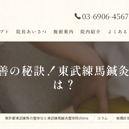
03-6906-4567
プト
院長あいさつ
施術案内
院内紹介
よくある
善の秘訣！東武練馬鍼灸整
は？
東京都東武練馬の整体なら東武練馬鍼灸整体院shima
コラム
板橋区