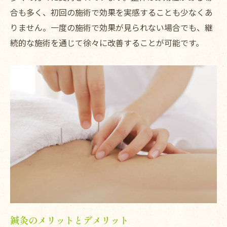
治療院の選び方ガイド
合も多く、初回の施術で効果を実感することも少なくあ
施術前の準備と注意点
りません。一度の施術で効果が見られない場合でも、継
続的な施術を通じて徐々に改善することが可能です。
治療院の口コミと評価の重要性
初回カウンセリングのチェックポイント
実績と経験豊富な整体師による腰痛改善東武練
馬駅の名院
経験豊富な整体師の探し方
実績を持つ治療院の特徴
東武練馬鍼灸整体院shimaの紹介
実績のある整体院の選び方
治療院の施術内容とその効果
カウンセリングの重要性とポイント
口コミで高評価東武練馬駅近くの腰痛専門整体
鍼灸のメリットとデメリット