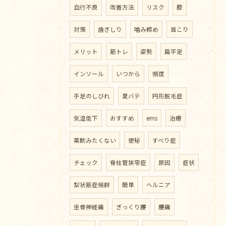
血行不良
改善方法
リスク
膝
対策
歯ぎしり
噛み締め
首こり
メリット
筋トレ
姿勢
扁平足
インソール
いつから
頻度
手足のしびれ
夏バテ
円形脱毛症
気温低下
おすすめ
ems
治療
薬飲みたくない
便秘
すべり症
チェック
脊柱管狭窄症
原因
症状
梨状筋症候群
簡単
ヘルニア
坐骨神経痛
ぎっくり腰
腰痛