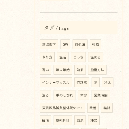
タグ
Tags
意欲低下
GW
対処法
強風
やり方
温活
どっち
温める
寒い
年末年始
効果
施術方法
インナーマッスル
倦怠感
冬
冷え
治る
手のしびれ
休診
営業時間
東武練馬鍼灸整体院shima
改善
猫背
解消
整形外科
血流
種類