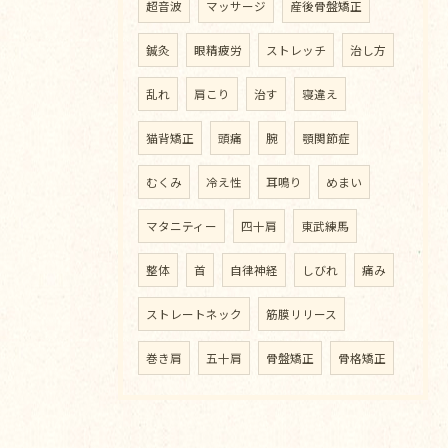
超音波
マッサージ
産後骨盤矯正
鍼灸
眼精疲労
ストレッチ
治し方
乱れ
肩こり
治す
寝違え
猫背矯正
頭痛
腕
顎関節症
むくみ
冷え性
耳鳴り
めまい
マタニティー
四十肩
東武練馬
整体
首
自律神経
しびれ
痛み
ストレートネック
筋膜リリース
巻き肩
五十肩
骨盤矯正
骨格矯正