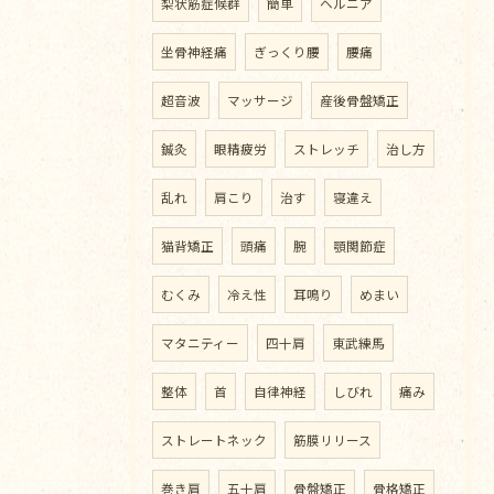
梨状筋症候群
簡単
ヘルニア
坐骨神経痛
ぎっくり腰
腰痛
超音波
マッサージ
産後骨盤矯正
鍼灸
眼精疲労
ストレッチ
治し方
乱れ
肩こり
治す
寝違え
猫背矯正
頭痛
腕
顎関節症
むくみ
冷え性
耳鳴り
めまい
マタニティー
四十肩
東武練馬
整体
首
自律神経
しびれ
痛み
ストレートネック
筋膜リリース
巻き肩
五十肩
骨盤矯正
骨格矯正