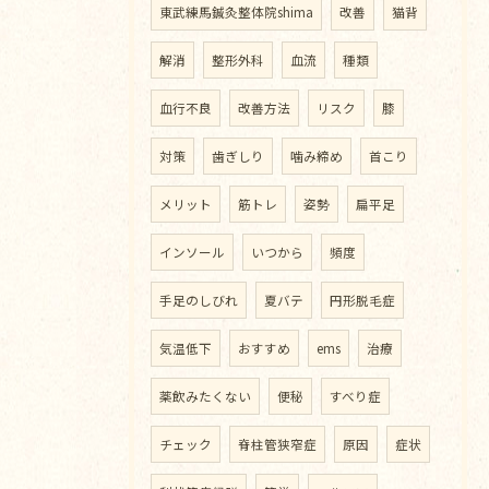
東武練馬鍼灸整体院shima
改善
猫背
解消
整形外科
血流
種類
血行不良
改善方法
リスク
膝
対策
歯ぎしり
噛み締め
首こり
メリット
筋トレ
姿勢
扁平足
インソール
いつから
頻度
手足のしびれ
夏バテ
円形脱毛症
気温低下
おすすめ
ems
治療
薬飲みたくない
便秘
すべり症
チェック
脊柱管狭窄症
原因
症状