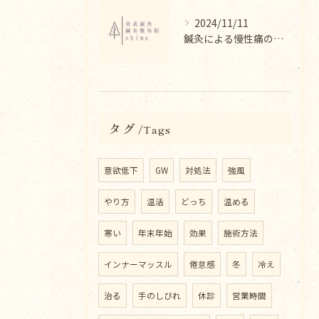
2024/11/11
鍼灸による慢性痛の改善法
タグ
Tags
意欲低下
GW
対処法
強風
やり方
温活
どっち
温める
寒い
年末年始
効果
施術方法
インナーマッスル
倦怠感
冬
冷え
治る
手のしびれ
休診
営業時間