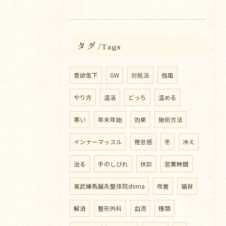
タグ
Tags
意欲低下
GW
対処法
強風
やり方
温活
どっち
温める
寒い
年末年始
効果
施術方法
インナーマッスル
倦怠感
冬
冷え
治る
手のしびれ
休診
営業時間
東武練馬鍼灸整体院shima
改善
猫背
解消
整形外科
血流
種類