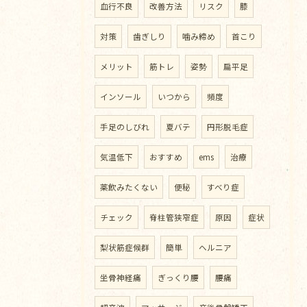
血行不良
改善方法
リスク
膝
対策
歯ぎしり
噛み締め
首こり
メリット
筋トレ
姿勢
扁平足
インソール
いつから
頻度
手足のしびれ
夏バテ
円形脱毛症
気温低下
おすすめ
ems
治療
薬飲みたくない
便秘
すべり症
チェック
脊柱管狭窄症
原因
症状
梨状筋症候群
簡単
ヘルニア
坐骨神経痛
ぎっくり腰
腰痛