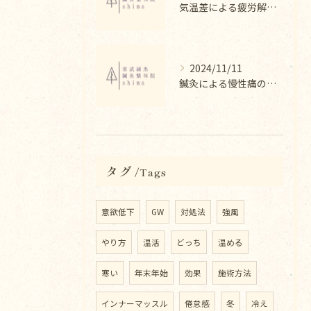
気温差による疲労解消法と整体
2024/11/11
鍼灸による慢性痛の改善法
タグ
Tags
意欲低下
GW
対処法
強風
やり方
温活
どっち
温める
寒い
年末年始
効果
施術方法
インナーマッスル
倦怠感
冬
冷え