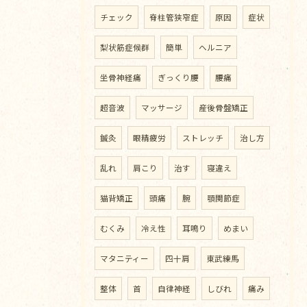
チェック
脊柱管狭窄症
原因
症状
梨状筋症候群
簡単
ヘルニア
坐骨神経痛
ぎっくり腰
腰痛
超音波
マッサージ
産後骨盤矯正
鍼灸
眼精疲労
ストレッチ
治し方
乱れ
肩こり
治す
寝違え
猫背矯正
頭痛
腕
顎関節症
むくみ
冷え性
耳鳴り
めまい
マタニティー
四十肩
東武練馬
整体
首
自律神経
しびれ
痛み