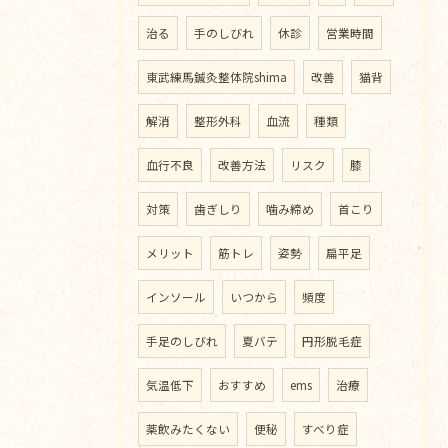
治る
手のしびれ
休診
営業時間
東武練馬鍼灸整体院shima
改善
猫背
解消
整形外科
血流
種類
血行不良
改善方法
リスク
膝
対策
歯ぎしり
噛み締め
首こり
メリット
筋トレ
姿勢
扁平足
インソール
いつから
頻度
手足のしびれ
夏バテ
円形脱毛症
気温低下
おすすめ
ems
治療
薬飲みたくない
便秘
すべり症