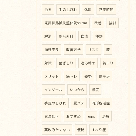
治る
手のしびれ
休診
営業時間
東武練馬鍼灸整体院shima
改善
猫背
解消
整形外科
血流
種類
血行不良
改善方法
リスク
膝
対策
歯ぎしり
噛み締め
首こり
メリット
筋トレ
姿勢
扁平足
インソール
いつから
頻度
手足のしびれ
夏バテ
円形脱毛症
気温低下
おすすめ
ems
治療
薬飲みたくない
便秘
すべり症