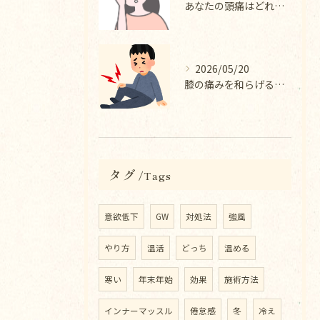
あなたの頭痛はどれにあてはまりますか？
2026/05/20
膝の痛みを和らげる整体院の施術内容
タグ
Tags
意欲低下
GW
対処法
強風
やり方
温活
どっち
温める
寒い
年末年始
効果
施術方法
インナーマッスル
倦怠感
冬
冷え