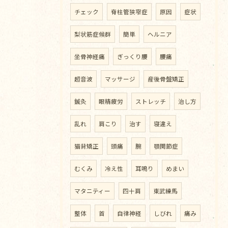
チェック
脊柱管狭窄症
原因
症状
梨状筋症候群
簡単
ヘルニア
坐骨神経痛
ぎっくり腰
腰痛
超音波
マッサージ
産後骨盤矯正
鍼灸
眼精疲労
ストレッチ
治し方
乱れ
肩こり
治す
寝違え
猫背矯正
頭痛
腕
顎関節症
むくみ
冷え性
耳鳴り
めまい
マタニティー
四十肩
東武練馬
整体
首
自律神経
しびれ
痛み