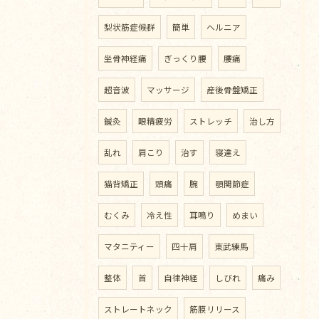
梨状筋症候群
簡単
ヘルニア
坐骨神経痛
ぎっくり腰
腰痛
超音波
マッサージ
産後骨盤矯正
鍼灸
眼精疲労
ストレッチ
治し方
乱れ
肩こり
治す
寝違え
猫背矯正
頭痛
腕
顎関節症
むくみ
冷え性
耳鳴り
めまい
マタニティー
四十肩
東武練馬
整体
首
自律神経
しびれ
痛み
ストレートネック
筋膜リリース