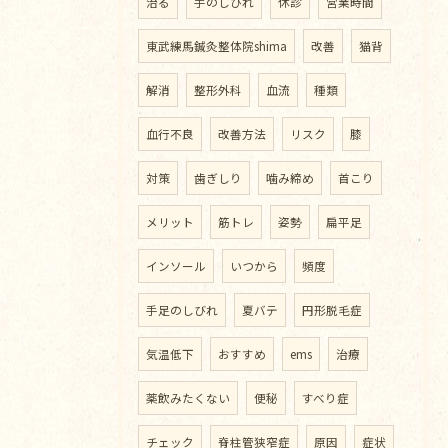
治る
手のしびれ
休診
営業時間
東武練馬鍼灸整体院shima
改善
猫背
解消
整形外科
血流
種類
血行不良
改善方法
リスク
膝
対策
歯ぎしり
噛み締め
首こり
メリット
筋トレ
姿勢
扁平足
インソール
いつから
頻度
手足のしびれ
夏バテ
円形脱毛症
気温低下
おすすめ
ems
治療
薬飲みたくない
便秘
すべり症
チェック
脊柱管狭窄症
原因
症状