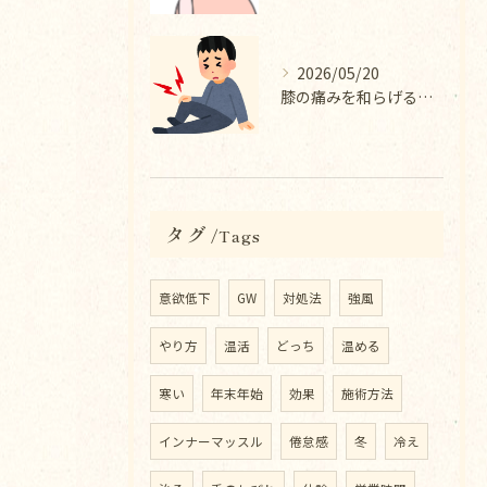
2026/05/20
膝の痛みを和らげる整体院の施術内容
タグ
Tags
意欲低下
GW
対処法
強風
やり方
温活
どっち
温める
寒い
年末年始
効果
施術方法
インナーマッスル
倦怠感
冬
冷え