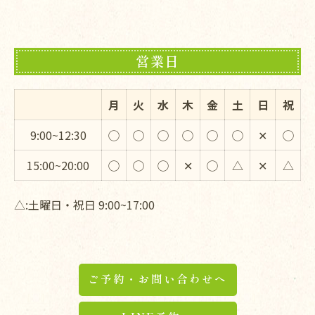
営業日
月
火
水
木
金
土
日
祝
9:00~12:30
◯
◯
◯
◯
◯
◯
✕
◯
15:00~20:00
◯
◯
◯
✕
◯
△
✕
△
△:土曜日・祝日 9:00~17:00
ご予約・お問い合わせへ